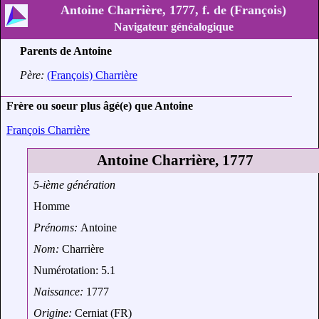
Antoine Charrière, 1777, f. de (François)
Navigateur généalogique
Parents de Antoine
Père:
(François) Charrière
Frère ou soeur plus âgé(e) que Antoine
François Charrière
Antoine Charrière, 1777
5-ième génération
Homme
Prénoms:
Antoine
Nom:
Charrière
Numérotation: 5.1
Naissance:
1777
Origine:
Cerniat (FR)