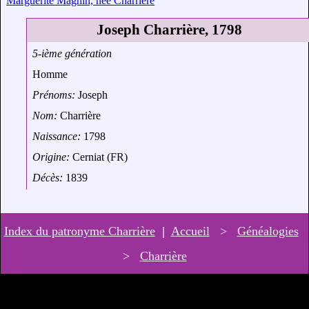
Marguerite Magnin, née Charrière
Joseph Charrière, 1798
5-ième génération
Homme
Prénoms:
Joseph
Nom:
Charrière
Naissance:
1798
Origine:
Cerniat (FR)
Décès:
1839
Index du patronyme Charrière
|
Accueil
>
Généalogies
>
Charrière