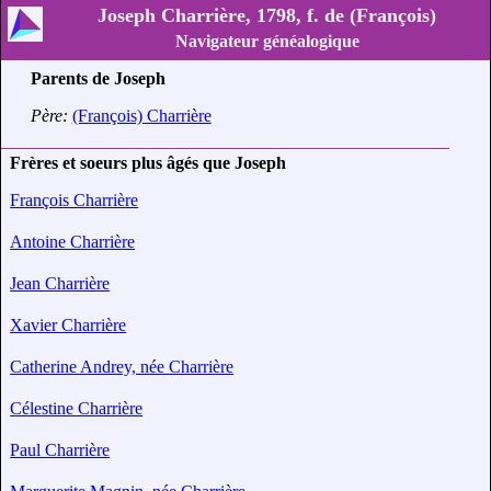
Joseph Charrière, 1798, f. de (François)
Navigateur généalogique
Parents de Joseph
Père:
(François) Charrière
Frères et soeurs plus âgés que Joseph
François Charrière
Antoine Charrière
Jean Charrière
Xavier Charrière
Catherine Andrey, née Charrière
Célestine Charrière
Paul Charrière