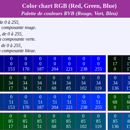
Color chart RGB (Red, Green, Blue)
Palette de couleurs RVB (Rouge, Vert, Bleu)
de 0 à 255,
a composante rouge.
 de 0 à 255,
a composante verte.
 de 0 à 255,
a composante bleue.
0
0
0
0
0
0
0
0
0
0
0
0
0
0
0
17
1
6
153
170
187
204
221
238
255
0
1
0
0
0
0
0
0
0
0
34
34
34
34
34
34
34
34
3
17
34
51
68
85
102
119
136
1
0
0
0
0
0
0
0
0
51
51
51
51
51
51
51
68
6
6
153
170
187
204
221
238
255
0
1
0
0
0
0
0
0
0
0
85
85
85
85
85
85
85
85
8
17
34
51
68
85
102
119
136
1