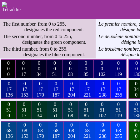
The first number, from 0 to 255,
Le premier nombre, 
designates the red component.
désigne l
The second number, from 0 to 255,
Le deuxième nombre,
designates the green component.
désigne l
The third number, from 0 to 255,
Le troisième nombre,
designates the blue component.
désigne l
0
0
0
0
0
0
0
0
0
0
0
0
0
0
0
0
0
0
0
17
34
51
68
85
102
119
13
0
0
0
0
0
0
0
0
0
17
17
17
17
17
17
17
17
34
136
153
170
187
204
221
238
255
0
0
0
0
0
0
0
0
0
0
51
51
51
51
51
51
51
51
51
0
17
34
51
68
85
102
119
13
0
0
0
0
0
0
0
0
0
68
68
68
68
68
68
68
68
85
136
153
170
187
204
221
238
255
0