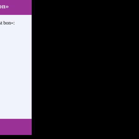
bon»
st bon»: