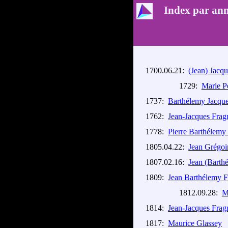
Index par ann
1700.06.21:
(Jean) Jacq
1729:
Marie Pé
1737:
Barthélemy Jacque
1762:
Jean-Jacques Frag
1778:
Pierre Barthélemy
1805.04.22:
Jean Grégoi
1807.02.16:
Jean (Barth
1809:
Jean Barthélemy F
1812.09.28:
M
1814:
Jean-Jacques Frag
1817:
Maurice Glassey