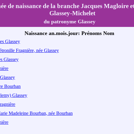
ée de naissance de la branche Jacques Magloire e
Glassey-Michelet
du patronyme Glassey
Naissance an.mois.jour: Prénoms Nom
ues Glassey
tronille Fragnière, née Glassey
s Glassey
nière
 Glassey
re Bourban
élemy) Glassey
ragnière
arie Madeleine Bourban, née Bourban
nière