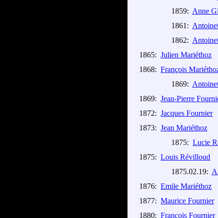
1859:
Anne Gl
1861:
Antoinet
1862:
Antoinet
1865:
Julien Mariéthoz
1868:
François Mariétho
1869:
Antoinet
1869:
Jean-Pierre Fourni
1872:
Jacques Fournier
1873:
Jean Mariéthoz
1875:
Lucie R
1875:
Louis Révilloud
1875.02.19:
A
1876:
Emile Mariéthoz
1877:
Maurice Fournier
1880:
François Fournier