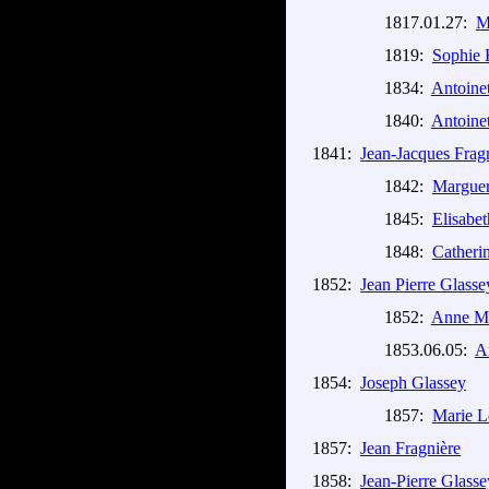
1817.01.27:
M
1819:
Sophie 
1834:
Antoinet
1840:
Antoinet
1841:
Jean-Jacques Frag
1842:
Marguer
1845:
Elisabe
1848:
Catherin
1852:
Jean Pierre Glasse
1852:
Anne Ma
1853.06.05:
A
1854:
Joseph Glassey
1857:
Marie L
1857:
Jean Fragnière
1858:
Jean-Pierre Glasse