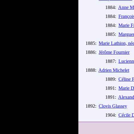
1884:
Anne Ma
1884:
Françoi
1884:
Marie F
1885:
Marguer
1885:
Marie Lathion, né
1886:
Jérôme Fournier
1887:
Lucienn
1888:
Adrien Michelet
1889:
Céline 
1891:
Marie D
1891:
Alexandr
1892:
Clovis Glassey
1904:
Cécile 