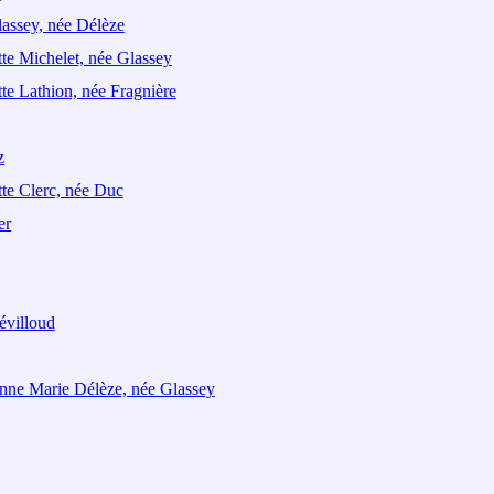
assey, née Délèze
te Michelet, née Glassey
te Lathion, née Fragnière
z
te Clerc, née Duc
er
évilloud
nne Marie Délèze, née Glassey