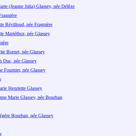
arie (Jeanne Julia) Glassey, née Délèze
Fragnière
te Révilloud, née Fragnière
te Mariéthoz, née Glassey
nière
ite Bornet, née Glassey
th Duc, née Glassey
e Fournier, née Glassey
y
rie Henriette Glassey
nne Marie Glassey, née Bourban
égère Bourban, née Glassey
y