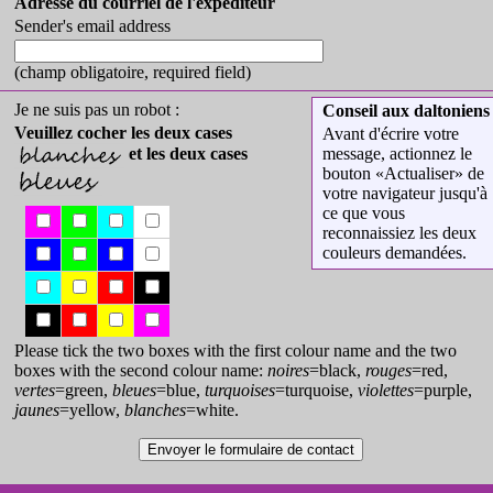
Adresse du courriel de l'expéditeur
Sender's email address
(champ obligatoire,
required field
)
Je ne suis pas un robot :
Conseil aux daltoniens
Veuillez cocher les deux cases
Avant d'écrire votre
message, actionnez le
et les deux cases
bouton «Actualiser» de
votre navigateur jusqu'à
ce que vous
reconnaissiez les deux
couleurs demandées.
Please tick the two boxes with the first colour name and the two
boxes with the second colour name:
noires
=black,
rouges
=red,
vertes
=green,
bleues
=blue,
turquoises
=turquoise,
violettes
=purple,
jaunes
=yellow,
blanches
=white.