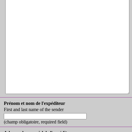
Prénom et nom de l'expéditeur
First and last name of the sender
(champ obligatoire,
required field
)