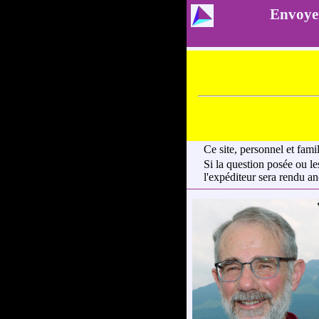
Envoyer
Ce site, personnel et fami
Si la question posée ou le
l'expéditeur sera rendu 