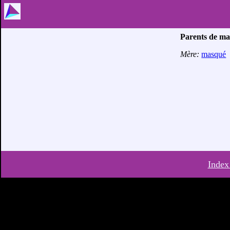
Parents de m
Mère:
masqué
Index